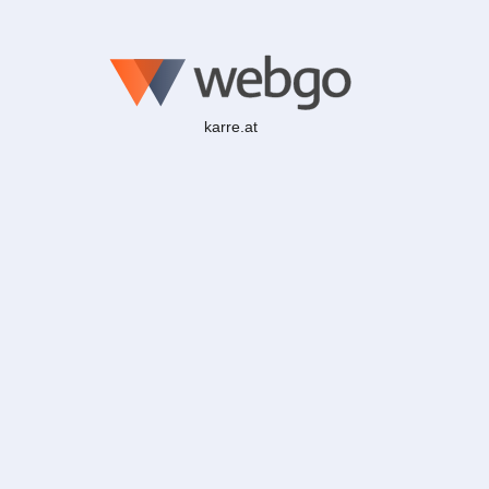
karre.at