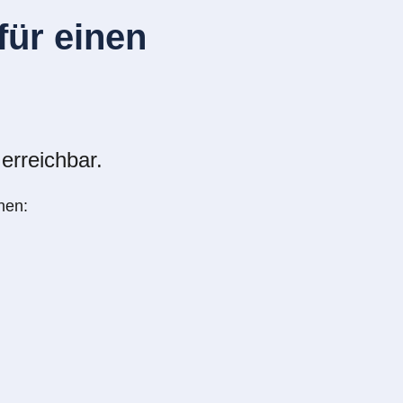
ür einen
erreichbar.
nen: