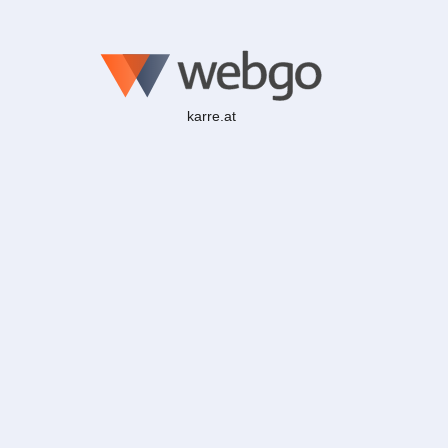
karre.at