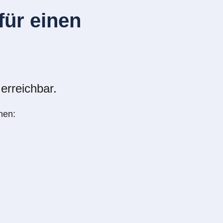
ür einen
erreichbar.
nen: